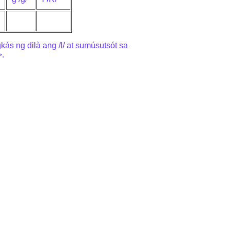
kás ng dilà ang /l/ at sumúsutsót sa
>.