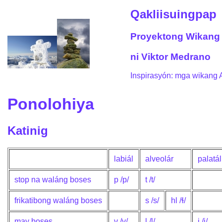
Qakliisuingpap
Proyektong Wikang
ni Viktor Medrano
Inspirasyón: mga wikang Ar
Ponolohiya
Katinig
labiál
alveolár
palatál
stop na waláng boses
p /p/
t /t/
frikatibong waláng boses
s /s/
hl /ɬ/
may boses
v /v/
l /l/
j /j/