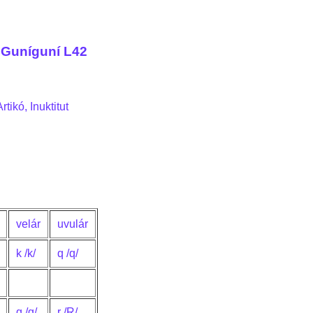
 Guníguní L42
tikó, Inuktitut
velár
uvulár
k /k/
q /q/
g /g/
r /R/