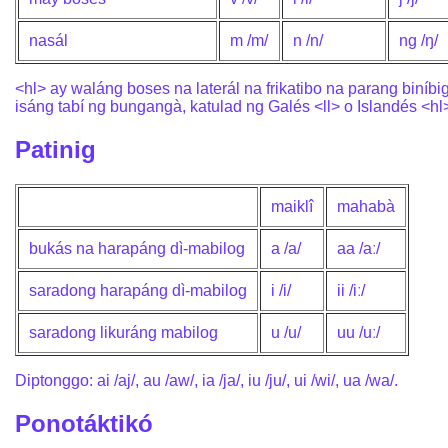
nasál
m /m/
n /n/
ng /ŋ/
<hl> ay waláng boses na laterál na frikatibo na parang biníbig
isáng tabí ng bungangà, katulad ng Galés <ll> o Islandés <hl
Patinig
maiklî
mahabà
bukás na harapáng dì-mabilog
a /a/
aa /aː/
saradong harapáng dì-mabilog
i /i/
ii /iː/
saradong likuráng mabilog
u /u/
uu /uː/
Diptonggo: ai /aj/, au /aw/, ia /ja/, iu /ju/, ui /wi/, ua /wa/.
Ponotáktikó