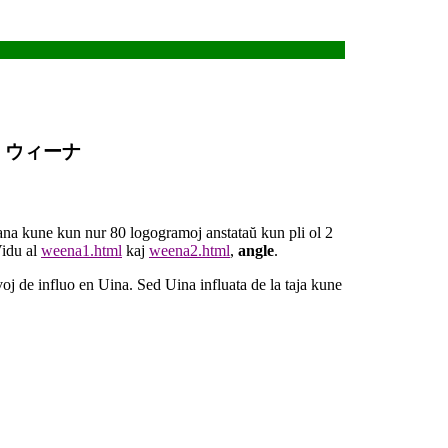
pane ウィーナ
ana kune kun nur 80 logogramoj anstataŭ kun pli ol 2
Vidu al
weena1.html
kaj
weena2.html
,
angle
.
voj de influo en Uina. Sed Uina influata de la taja kune