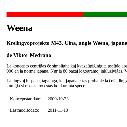
Weena
Krelingvoprojekto M43, Uina, angle Weena, ja
de Viktor Medrano
La koncepto centriĝas ĉe simpligita kaj kvazaŭpiĝinigita pseŭdojap
000 en la norma japana. Nur la 80 bazaj logogramoj inkluziviĝas. 
La lingvoj hispana, tagaloga, kaj japana estas probable la ĉefaj ling
kun ĝia skribsistemo estas konkuranta speco.
Konceptstartdato:
2009-10-23
Lastmodifodato:
2011-11-10